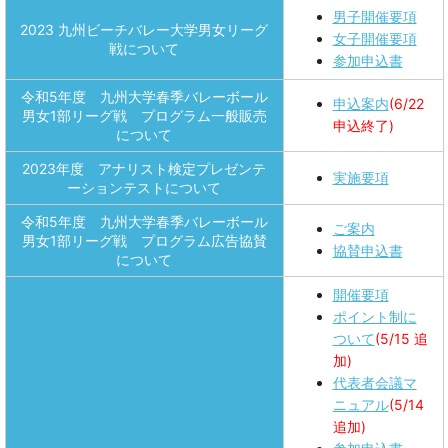
男子開催要項
2023 九州ビーチバレー大学男女リーグ
女子開催要項
戦について
参加申込書
令和5年度 九州大学春季バレーボール
申込案内
(6/22
男女1部リーグ戦 プログラム一般販売
申込終了)
について
2023年度 アナリスト検定プレゼンテ
実施要項
ーションテストについて
令和5年度 九州大学春季バレーボール
ご案内
男女1部リーグ戦 プログラム広告協賛
協賛申込書
について
開催要項
ポイント制に
ついて
(5/15 追
加)
代表者会議マ
ニュアル
(5/14
追加)