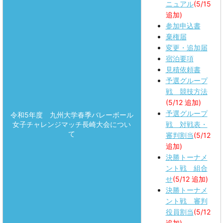
ニュアル
(5/15
追加)
参加申込書
棄権届
変更・追加届
宿泊要項
見積依頼書
予選グループ
戦 競技方法
(5/12 追加)
予選グループ
令和5年度 九州大学春季バレーボール
女子チャレンジマッチ長崎大会につい
戦 対戦表・
て
審判割当
(5/12
追加)
決勝トーナメ
ント戦 組合
せ
(5/12 追加)
決勝トーナメ
ント戦 審判
役員割当
(5/12
追加)