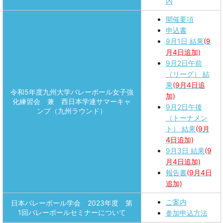
内
開催要項
申込書
9月1日 結果
(9
月4日追加)
9月2日午前
（リーグ） 結
果
(9月4日追
令和5年度九州大学バレーボール女子強
加)
化練習会 兼 西日本学連サマーキャ
9月2日午後
ンプ（九州ラウンド）
（トーナメン
ト） 結果
(9月
4日追加)
9月3日 結果
(9
月4日追加)
報告書
(9月4日
追加)
ご案内
日本バレーボール学会 2023年度 第
1回バレーボールセミナーについて
参加申込方法