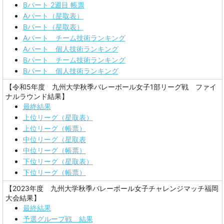
Bパート 2週目 帳票
Aパート（星取表）
Bパート（星取表）
Aパート チーム技術ランキング
Aパート 個人技術ランキング
Bパート チーム技術ランキング
Bパート 個人技術ランキング
【令和5年度 九州大学秋季バレーボール女子1部リーグ戦 ファイ
ナルラウンド結果】
最終結果
上位リーグ（星取表）
上位リーグ（帳票）
中位リーグ（星取表
中位リーグ（帳票）
下位リーグ（星取表）
下位リーグ（帳票）
【2023年度 九州大学秋季バレーボール女子チャレンジマッチ福岡
大会結果】
最終結果
予選グループ戦 結果