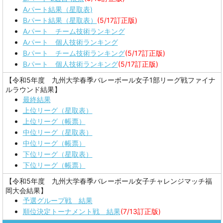
Aパート結果（星取表)
Bパート結果（星取表）
(5/17訂正版)
Aパート チーム技術ランキング
Aパート 個人技術ランキング
Bパート チーム技術ランキング
(5/17訂正版)
Bパート 個人技術ランキング
(5/17訂正版)
【令和5年度 九州大学春季バレーボール女子1部リーグ戦ファイナ
ルラウンド結果】
最終結果
上位リーグ（星取表）
上位リーグ（帳票）
中位リーグ（星取表）
中位リーグ（帳票）
下位リーグ（星取表）
下位リーグ（帳票）
【令和5年度 九州大学春季バレーボール女子チャレンジマッチ福
岡大会結果】
予選グループ戦 結果
順位決定トーナメント戦 結果
(7/13訂正版)