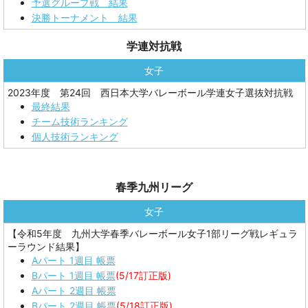
予選グループ戦 結果
決勝トーナメント 結果
学連対抗戦
女子
2023年度 第24回 西日本大学バレーボール学連女子選抜対抗戦
最終結果
チーム技術ランキング
個人技術ランキング
春季九州リーグ
女子
【令和5年度 九州大学春季バレーボール女子1部リーグ戦レギュラ
ーラウンド結果】
Aパート 1週目 帳票
Bパート 1週目 帳票
(5/17訂正版)
Aパート 2週目 帳票
Bパート 2週目 帳票
(5/18訂正版)