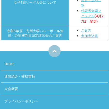
女子1部リーグ大会について
覧
代表者会議マ
ニュアル
(4月2
7日 変更)
ご案内
令和5年度 九州大学バレーボール連
盟・公認審判員認定講習会のご案内
参加申込書
HOME
連盟紹介・登録書類
大会概要
プライバシーポリシー