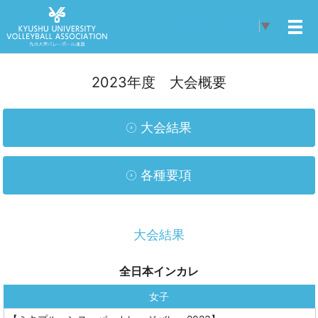
Select Language
▼
メ
2023年度 大会概要
大会結果
各種要項
大会結果
全日本インカレ
女子