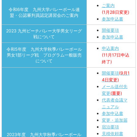
ご案内
令和6年度 九州大学バレーボール連
(1月28日変更)
盟・公認審判員認定講習会のご案内
参加申込書
開催要項
2023 九州ビーチバレー大学男女リーグ
戦について
参加申込書
申込案内
令和5年度 九州大学秋季バレーボール
男女1部リーグ戦 プログラム一般販売
(11月17日申込
について
終了)
開催要項
(9月1
4日変更)
メール送付先
変更
(重要)
代表者会議マ
ニュアル
参加申込書
変更・追加届
宿泊要項
見積依頼書
2023年度 九州大学秋季バレーボール