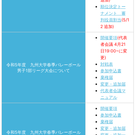
順位決定トー
ナメント 審
判役員割当
(5/1
2 追加)
開催要項
(代表
者会議 4月21
日19:00~に変
更)
対戦表
令和5年度 九州大学春季バレーボール
男子1部リーグ大会について
参加申込書
棄権届
変更・追加届
代表者会議マ
ニュアル
開催要項
参加申込書
棄権届
変更・追加届
令和5年度 九州大学春季バレーボール
変更・追加一